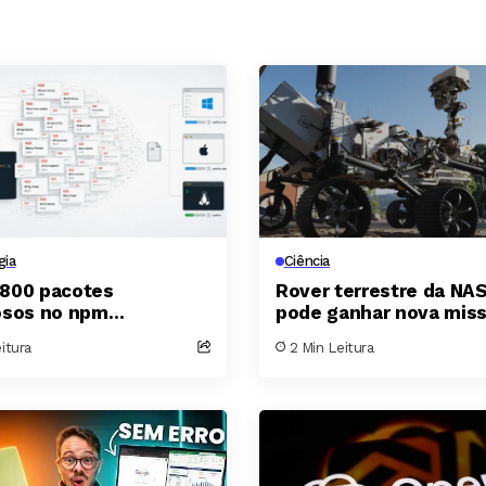
gia
Ciência
800 pacotes
Rover terrestre da NA
osos no npm
pode ganhar nova miss
buem trojan e ladrão de
explorar o polo sul da 
eitura
2 Min Leitura
para múltiplos
as