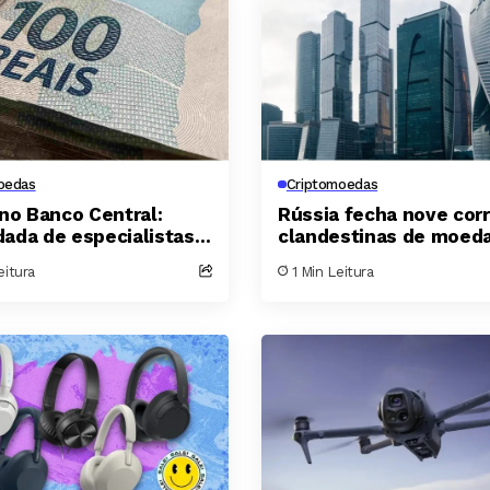
oedas
Criptomoedas
 no Banco Central:
Rússia fecha nove cor
ada de especialistas
clandestinas de moed
nologia preocupa o
digitais e detém mais 
eitura
1 Min Leitura
 do Pix
suspeitos em Moscou