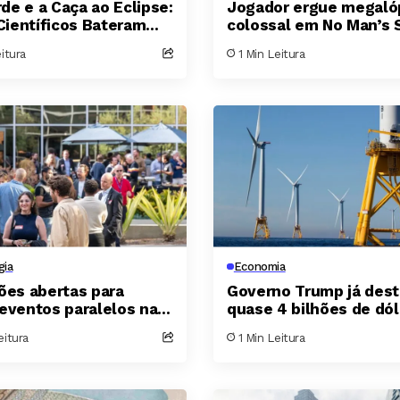
de e a Caça ao Eclipse:
Jogador ergue megaló
ientíficos Bateram
colossal em No Man’s 
e Observando a
após 1.400 horas de tr
eitura
1 Min Leitura
 da Lua por 74
carregamento leva cin
os
minutos
gia
Economia
ções abertas para
Governo Trump já dest
 eventos paralelos na
quase 4 bilhões de dól
unch Disrupt 2026 em
para cancelar parques
eitura
1 Min Leitura
ancisco
eólicos marítimos