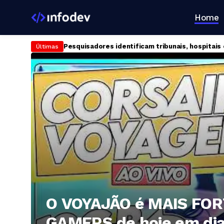
Home
Wacom Movinkpad 11: tablet acessível abre porta
Últimas
O VOYAJÃO é MAIS FO
GAMERS de hoje em di