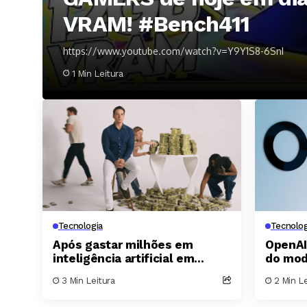
VRAM! #Bench411
https://www.youtube.com/watch?v=Y9Y1S8-6SnI
1 Min Leitura
Tecnologia
Tecnolog
Após gastar milhões em
OpenAI
inteligência artificial em
do mod
poucos meses, Rippling cria
detecta
3 Min Leitura
2 Min Le
ferramenta para controlar
crítico
retorno financeiro de