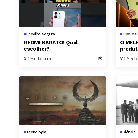
Escolha Segura
Lipe Mal
REDMI BARATO! Qual
O MEL
escolher?
produt
TESTE
1 Min Leitura
1 Min L
Tecnologia
Ciência