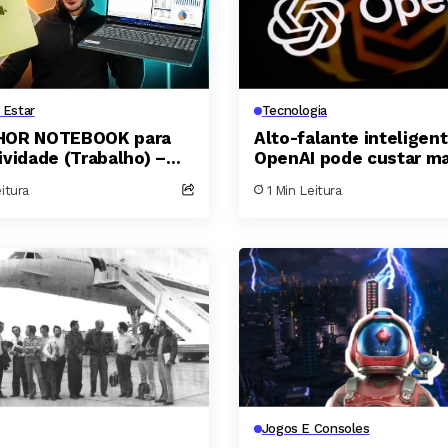
 Estar
Tecnologia
HOR NOTEBOOK para
Alto-falante inteligen
ividade (Trabalho) –
OpenAI pode custar ma
I TODOS
300 dólares e terá peç
eitura
1 Min Leitura
móveis para parecer ‘
vivo’
Jogos E Consoles