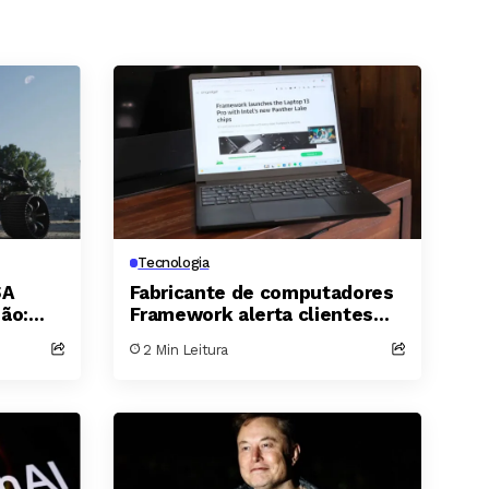
Tecnologia
SA
Fabricante de computadores
ão:
Framework alerta clientes
Lua
após vazamento de dados em
2 Min Leitura
fornecedor de banco de
dados