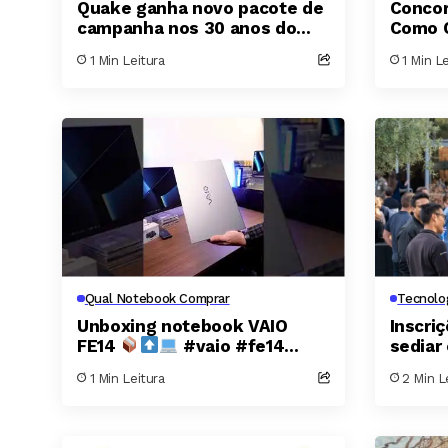
Quake ganha novo pacote de
Concor
campanha nos 30 anos do
Como C
clássico da id Software
Record
1 Min Leitura
1 Min L
Sombra
Minut
Qual Notebook Comprar
Tecnolo
Unboxing notebook VAIO
Inscri
FE14
#vaio #fe14
sediar
#notebook #qnc
TechCr
1 Min Leitura
2 Min L
#qualnotebook
São Fr