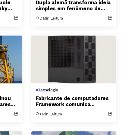
pole
Dupla alemã transforma ideia
Sky
simples em fenômeno de
abalho;
vendas e arrecada mais de
2 Min Leitura
co
um milhão de dólares em
sete dias
Tecnologia
inou
Fabricante de computadores
ares
Framework comunica
vazamento de dados que
1 Min Leitura
atinge todos os clientes