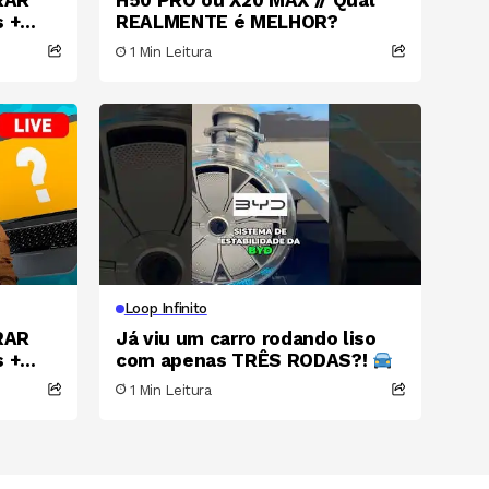
RAR
H50 PRO ou X20 MAX // Qual
s +
REALMENTE é MELHOR?
is
1 Min Leitura
Loop Infinito
RAR
Já viu um carro rodando liso
s +
com apenas TRÊS RODAS?!
is
1 Min Leitura