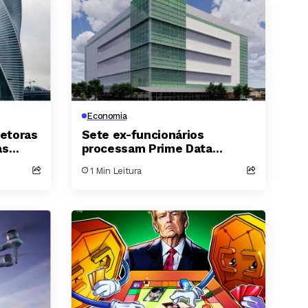
Economia
retoras
Sete ex-funcionários
as
processam Prime Data
de 20
Centers e exigem 400
1 Min Leitura
milhões de dólares por
fraude em participação
acionária