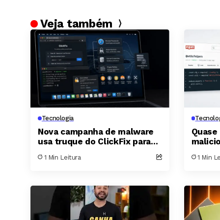
Veja também
Tecnologia
Tecnolo
Nova campanha de malware
Quase 
usa truque do ClickFix para
malici
esvaziar carteiras de
distri
1 Min Leitura
1 Min L
criptomoedas em Macs
dados 
sistem