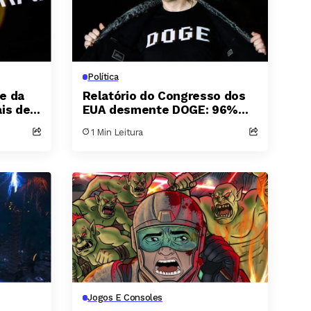
Política
te da
Relatório do Congresso dos
is de
EUA desmente DOGE: 96%
as
das supostas economias com
1 Min Leitura
mais
verbas são inverificáveis
Jogos E Consoles