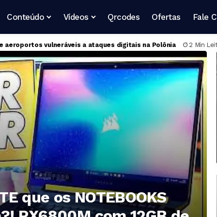
Conteúdo
Vídeos
Qrcodes
Ofertas
Fale 
s para artistas digitais iniciantes
3 Min Leitura
RTE que os NOTEBOOKS
a?! RX6800M com 12GB de