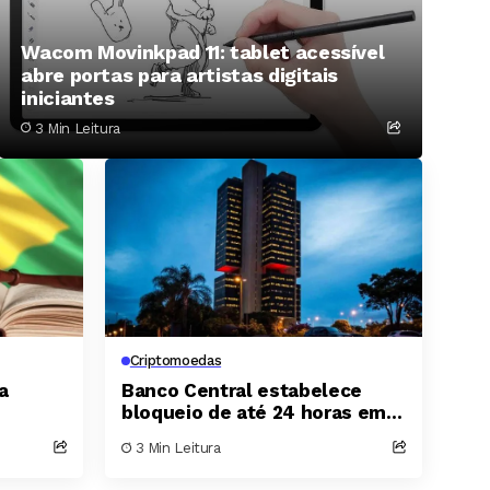
Wacom Movinkpad 11: tablet acessível
abre portas para artistas digitais
iniciantes
3 Min Leitura
Criptomoedas
a
Banco Central estabelece
bloqueio de até 24 horas em
ação e
transferências de
3 Min Leitura
criptomoedas no Brasil