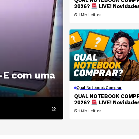
QUAL NOTEBOOK COMP
2026?
LIVE! Novidade
Ofertas do MELHOR e ma
1 Min Leitura
BARATO no Brasil #056
-E com uma
Qual Notebook Comprar
QUAL NOTEBOOK COMP
2026?
LIVE! Novidade
Ofertas do MELHOR e ma
1 Min Leitura
BARATO no Brasil #054