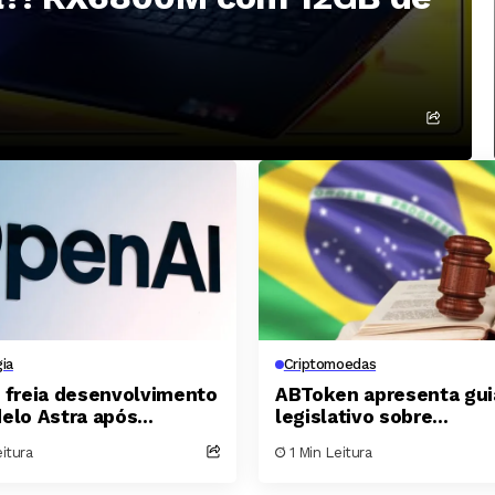
ia
Criptomoedas
 freia desenvolvimento
ABToken apresenta gui
elo Astra após
legislativo sobre
r riscos cibernéticos
criptomoedas, tokeniz
itura
1 Min Leitura
s
ativos digitais para o
Congresso